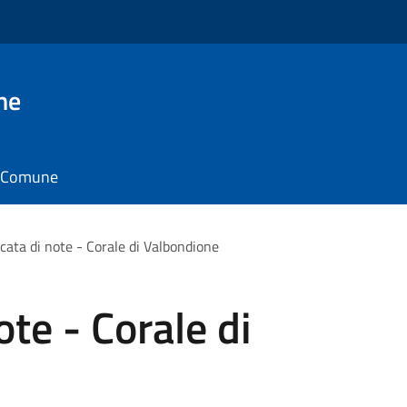
ne
il Comune
cata di note - Corale di Valbondione
te - Corale di