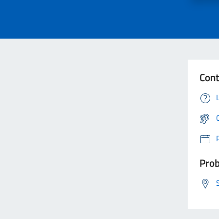
Cont
Prob