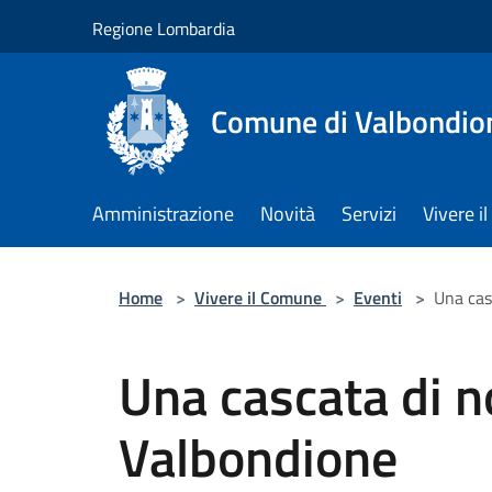
Salta al contenuto principale
Regione Lombardia
Comune di Valbondio
Amministrazione
Novità
Servizi
Vivere 
Home
>
Vivere il Comune
>
Eventi
>
Una cas
Una cascata di no
Valbondione