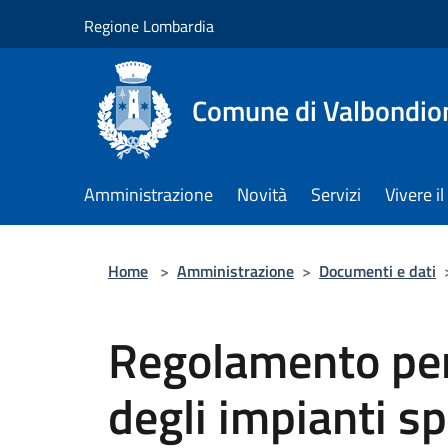
Salta al contenuto principale
Regione Lombardia
Comune di Valbondio
Amministrazione
Novità
Servizi
Vivere 
Home
>
Amministrazione
>
Documenti e dati
Regolamento per 
degli impianti s