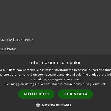
azione trasparente
va privacy
i
Informazioni sui cookie
one di accessibilità
web utilizza cookie tecnici e assimilati strettamente necessari al corretto fu
azione del sito, nonché un cookie tecnico analitico al solo fine di elaborare i
statistiche, aggregate e anonime.
Per maggiori dettagli, può consultare la cookie policy al seguente
link
RIFIUTA TUTTO
ACCETTA TUTTO
l sito
Copyright © 2026 • Co
MOSTRA DETTAGLI