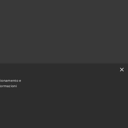
×
nzionamento e
nformazioni
Municipium
Accesso
mune di Valbondione • Powered by
•
redazione