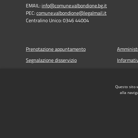
EMAIL:
info@comune.valbondione.bg.it
PEC:
comune.valbondione@legalmail.it
Centralino Unico: 0346 44004
Prenotazione appuntamento
Amministr
Segnalazione disservizio
Informati
Leggi le FAQ
Note legal
Richiesta assistenza
Dichiarazi
Questo sito 
alla navig
RSS
Accessibilità
Privacy
Cookie
Mappa de