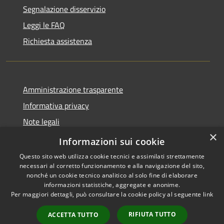
Segnalazione disservizio
Leggi le FAQ
Richiesta assistenza
Amministrazione trasparente
Informativa privacy
Note legali
×
Dichiarazione di accessibilità
Informazioni sui cookie
Questo sito web utilizza cookie tecnici e assimilati strettamente
necessari al corretto funzionamento e alla navigazione del sito,
nonché un cookie tecnico analitico al solo fine di elaborare
informazioni statistiche, aggregate e anonime.
RSS
Copyright © 2026 • Comune di
Per maggiori dettagli, può consultare la cookie policy al seguente
link
Accessibilità
Valbondione • Powered by
Privacy
Municipium
Accesso
•
RIFIUTA TUTTO
ACCETTA TUTTO
Cookie