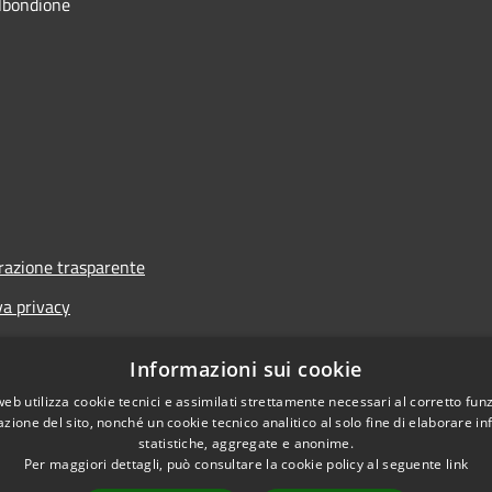
lbondione
azione trasparente
va privacy
i
Informazioni sui cookie
one di accessibilità
web utilizza cookie tecnici e assimilati strettamente necessari al corretto fu
azione del sito, nonché un cookie tecnico analitico al solo fine di elaborare i
statistiche, aggregate e anonime.
Per maggiori dettagli, può consultare la cookie policy al seguente
link