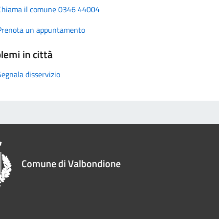
Chiama il comune 0346 44004
Prenota un appuntamento
lemi in città
Segnala disservizio
Comune di Valbondione