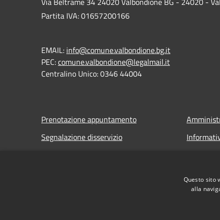
Via Beltrame 34 24020 Valbondione BG - 24020 - Va
Partita IVA: 01657200166
EMAIL:
info@comune.valbondione.bg.it
PEC:
comune.valbondione@legalmail.it
Centralino Unico: 0346 44004
Prenotazione appuntamento
Amministr
Segnalazione disservizio
Informati
Leggi le FAQ
Note legal
Richiesta assistenza
Dichiarazi
Questo sito 
alla navig