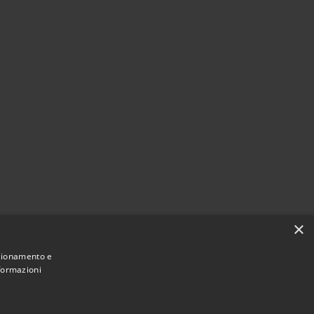
×
nzionamento e
nformazioni